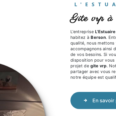
L'EST
gite vrp 
L’entreprise
L'Estuaire
habitez à
Berson
. Ent
qualité, nous mettons
accompagnons ainsi d
de vos besoins. Si vo
disposition pour vous
projet de
gite vrp
. No
partager avec vous ren
notre équipe est qualif
En savoir 