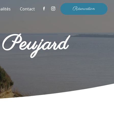
Réservation
alités
Contact
e Peujard