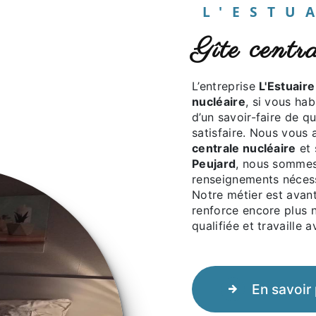
L'EST
gîte cent
L’entreprise
L'Estuaire
nucléaire
, si vous ha
d’un savoir-faire de q
satisfaire. Nous vous
centrale nucléaire
et 
Peujard
, nous sommes 
renseignements nécess
Notre métier est avant
renforce encore plus n
qualifiée et travaille 
En savoir 