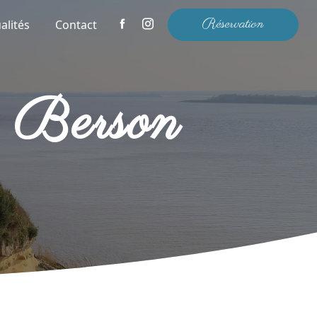
Réservation
alités
Contact
re Berson