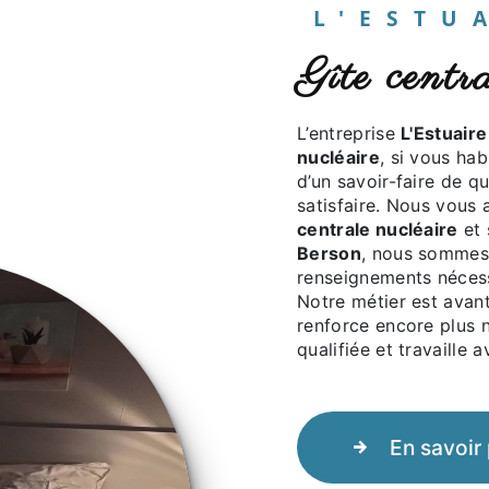
L'EST
gîte cent
L’entreprise
L'Estuaire
nucléaire
, si vous ha
d’un savoir-faire de q
satisfaire. Nous vous
centrale nucléaire
et 
Berson
, nous sommes 
renseignements nécess
Notre métier est avant
renforce encore plus n
qualifiée et travaille 
En savoir 