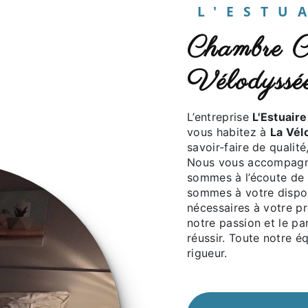
L'EST
chambre CNPE à La
Vélodyssé
L’entreprise
L'Estuaire
vous habitez à
La Vél
savoir-faire de qualit
Nous vous accompagno
sommes à l’écoute de 
sommes à votre dispos
nécessaires à votre p
notre passion et le pa
réussir. Toute notre éq
rigueur.